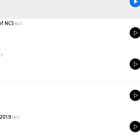
of NCS
NCS
CS
 2019
NCS