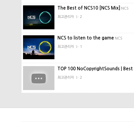
The Best of NCS10 [NCS Mix]
NCS
최고관리자 ▷ 2
NCS to listen to the game
NCS
최고관리자 ▷ 1
TOP 100 NoCopyrightSounds | Bes
최고관리자 ▷ 2