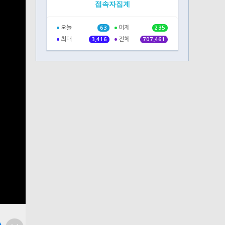
접속자집계
오늘
어제
63
235
최대
전체
3,416
707,461